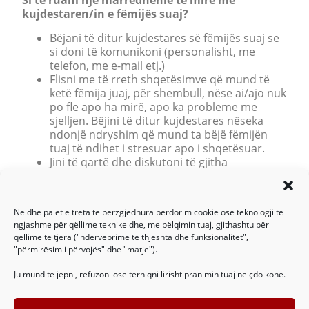
Si të ruani një marrëdhënie të mirë me
kujdestaren/in e fëmijës suaj?
Bëjani të ditur kujdestares së fëmijës suaj se
si doni të komunikoni (personalisht, me
telefon, me e-mail etj.)
Flisni me të rreth shqetësimve që mund të
ketë fëmija juaj, për shembull, nëse ai/ajo nuk
po fle apo ha mirë, apo ka probleme me
sjelljen. Bëjini të ditur kujdestares nëseka
ndonjë ndryshim që mund ta bëjë fëmijën
tuaj të ndihet i stresuar apo i shqetësuar.
Jini të qartë dhe diskutoni të gjitha
shqetësimet dhe pritshmëritë që ju keni me
kijdestaren e fëmijës suaj.
Ne dhe palët e treta të përzgjedhura përdorim cookie ose teknologji të
ngjashme për qëllime teknike dhe, me pëlqimin tuaj, gjithashtu për
Burimi: Caring for kids
qëllime të tjera ("ndërveprime të thjeshta dhe funksionalitet",
"përmirësim i përvojës" dhe "matje").
Ju mund të jepni, refuzoni ose tërhiqni lirisht pranimin tuaj në çdo kohë.
PREVIOUS
NEXT