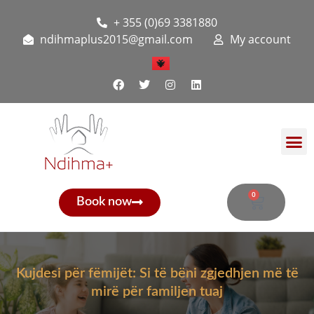
+ 355 (0)69 3381880
ndihmaplus2015@gmail.com
My account
0
Book now
Kujdesi për fëmijët: Si të bëni zgjedhjen më të
mirë për familjen tuaj