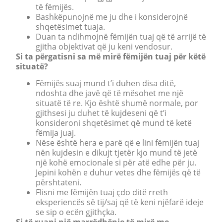
të fëmijës.
Bashkëpunojnë me ju dhe i konsiderojnë
shqetësimet tuaja.
Duan ta ndihmojnë fëmijën tuaj që të arrijë të
gjitha objektivat që ju keni vendosur.
Si ta përgatisni sa më mirë fëmijën tuaj për këtë
situatë?
Fëmijës suaj mund t’i duhen disa ditë,
ndoshta dhe javë që të mësohet me një
situatë të re. Kjo është shumë normale, por
gjithsesi ju duhet të kujdeseni që t’i
konsideroni shqetësimet që mund të ketë
fëmija juaj.
Nëse është hera e parë që e lini fëmijën tuaj
nën kujdesin e dikujt tjetër kjo mund të jetë
një kohë emocionale si për atë edhe për ju.
Jepini kohën e duhur vetes dhe fëmijës që të
përshtateni.
Flisni me fëmijën tuaj çdo ditë rreth
eksperiencës së tij/saj që të keni njëfarë ideje
se sip o ecën gjithçka.