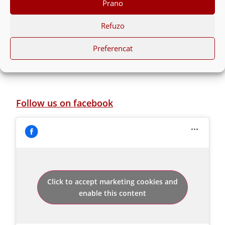
Prano
Si të zgjidhni shërbimin e duhur të pastrimit ?
Ushqyerja me gji gjatë COVID-19
Refuzo
Preferencat
Follow us on facebook
Click to accept marketing cookies and
enable this content