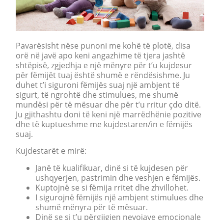
Pavarësisht nëse punoni me kohë të plotë, disa
orë në javë apo keni angazhime të tjera jashtë
shtëpisë, zgjedhja e një mënyre për t’u kujdesur
për fëmijët tuaj është shumë e rëndësishme. Ju
duhet t’i siguroni fëmijës suaj një ambjent të
sigurt, të ngrohtë dhe stimulues, me shumë
mundësi për të mësuar dhe për t’u rritur çdo ditë.
Ju gjithashtu doni të keni një marrëdhënie pozitive
dhe të kuptueshme me kujdestaren/in e fëmijës
suaj.
Kujdestarët e mirë:
Janë të kualifikuar, dinë si të kujdesen për
ushqyerjen, pastrimin dhe veshjen e fëmijës.
Kuptojnë se si fëmija rritet dhe zhvillohet.
I sigurojnë fëmijës një ambjent stimulues dhe
shumë mënyra për të mësuar.
Dinë se si t’u përgjigjen nevojave emocionale