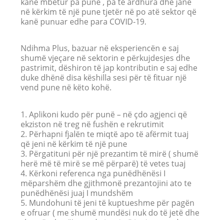
kanë mbetur pa punë , pa të ardhura dhe janë
në kërkim të një pune tjetër në po atë sektor që
kanë punuar edhe para COVID-19.
Ndihma Plus, bazuar në eksperiencën e saj
shumë vjeçare në sektorin e përkujdesjes dhe
pastrimit, dëshiron të jap kontributin e saj edhe
duke dhënë disa këshilla sesi për të fituar një
vend pune në këto kohë.
1. Aplikoni kudo për punë – në çdo agjenci që
ekziston në treg në fushën e rekrutimit
2. Përhapni fjalën te miqtë apo të afërmit tuaj
që jeni në kërkim të një pune
3. Përgatituni për një prezantim të mirë ( shumë
herë më të mirë se më përparë) të vetes tuaj
4. Kërkoni referenca nga punëdhënësi I
mëparshëm dhe gjithmonë prezantojini ato te
punëdhënësi juaj I mundshëm
5. Mundohuni të jeni të kuptueshme për pagën
e ofruar ( me shumë mundësi nuk do të jetë dhe