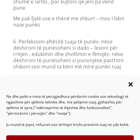
shumë e lartë) , por kujtoni që jeni pa vend
pune
Me pak fjalë ose e thënë me shkurt – mos I bëni
naze punës
6. Perfeksioni aftësitë tuaja të punës- nëse
dëshironi të punësoheni si dado – lexoni për
rritjen , edukimin dhe zhvillimin e fëmijës- nëse
dëshironi të punësoheni si punonjëse pastrimi-
shikoni sesi mund ta bëni më mirë punën tuaj
7. Mos nxirrni justifikime si është larg apo është
orari shumë I gjatë
Ne dhe palët e treta të përzgjedhura përdorim cookie ose teknologji të
Burimi- Ndihma Plus
ngjashme për qëllime teknike dhe, me pëlqimin tuaj, gjithashtu për
qëllime të tjera ("ndërveprime të thjeshta dhe funksionalitet",
"përmirësim i përvojës" dhe "matje").
Ju mund të jepni, refuzoni ose tërhiqni lirisht pranimin tuaj në çdo kohë.
PREVIOUS
NEXT