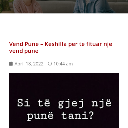
Vend Pune – Këshilla për të fituar një
vend pune
April 18, 2022
10:44 am