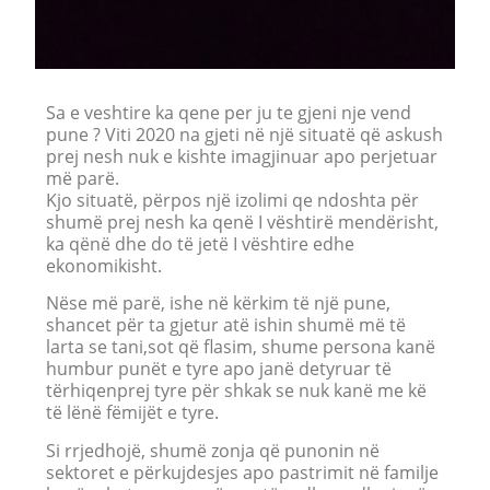
Sa e veshtire ka qene per ju te gjeni nje vend
pune ? Viti 2020 na gjeti në një situatë që askush
prej nesh nuk e kishte imagjinuar apo perjetuar
më parë.
Kjo situatë, përpos një izolimi qe ndoshta për
shumë prej nesh ka qenë I vështirë mendërisht,
ka qënë dhe do të jetë I vështire edhe
ekonomikisht.
Nëse më parë, ishe në kërkim të një pune,
shancet për ta gjetur atë ishin shumë më të
larta se tani,sot që flasim, shume persona kanë
humbur punët e tyre apo janë detyruar të
tërhiqenprej tyre për shkak se nuk kanë me kë
të lënë fëmijët e tyre.
Si rrjedhojë, shumë zonja që punonin në
sektoret e përkujdesjes apo pastrimit në familje