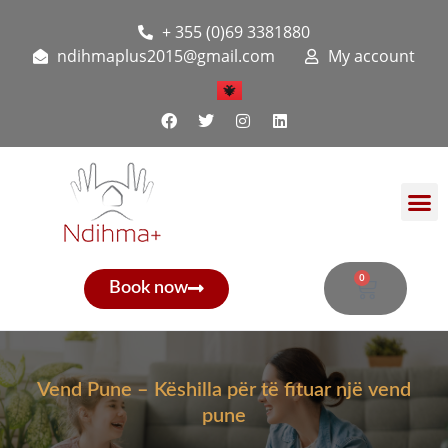
+ 355 (0)69 3381880
ndihmaplus2015@gmail.com
My account
0
Book now
Vend Pune – Këshilla për të fituar një vend
pune