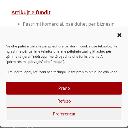
Artikujt e fundit
Pastrimi komercial, pse duhet për biznesin
tuaj?
5 Këshilla – aroma të mrekullueshme në
shtëpinë tuaj
Ne dhe palët e treta të përzgjedhura përdorim cookie ose teknologji të
Kandidaturë – Dado gjate fundjaves
ngjashme për qëllime teknike dhe, me pëlqimin tuaj, gjithashtu për
qëllime të tjera ("ndërveprime të thjeshta dhe funksionalitet",
Kandidaturë Nr. 458
"përmirësim i përvojës" dhe "matje").
NR. 918 – KËRKOHET ZONJË PASTRIMI NË
FAMILJE
Ju mund të jepni, refuzoni ose tërhiqni lirisht pranimin tuaj në çdo kohë.
Prano
Refuzo
Preferencat