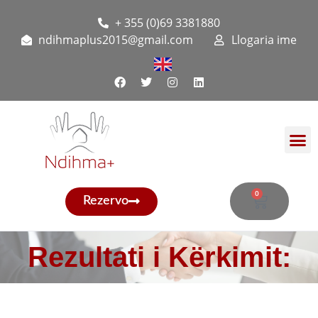
+ 355 (0)69 3381880
ndihmaplus2015@gmail.com
Llogaria ime
0
Rezervo
Rezultati i Kërkimit: