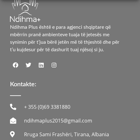
Ndihma Plus është e para agjenci shqiptare që
mbërrin pranë ambienteve tuaja të jetesës me
synimin për t’jua bërë jetën më të thjeshtë dhe për
t’u kujdesur për të dashurit tuaj njësoj si ju.
Kontakte:
+ 355 (0)69 3381880
ndihmaplus2015@gmail.com
Rruga Sami Frashëri, Tirana, Albania