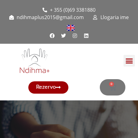
+ 355 (0)69 3381880
ndihmaplus2015@gmail.com
Llogaria ime
0
Rezervo