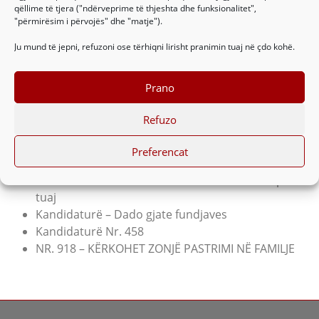
qëllime të tjera ("ndërveprime të thjeshta dhe funksionalitet",
"përmirësim i përvojës" dhe "matje").
Ju mund të jepni, refuzoni ose tërhiqni lirisht pranimin tuaj në çdo kohë.
Prano
See All Reviews
Refuzo
Artikujt e fundit
Preferencat
Pastrimi komercial, pse duhet për biznesin tuaj?
5 Këshilla – aroma të mrekullueshme në shtëpinë
tuaj
Kandidaturë – Dado gjate fundjaves
Kandidaturë Nr. 458
NR. 918 – KËRKOHET ZONJË PASTRIMI NË FAMILJE