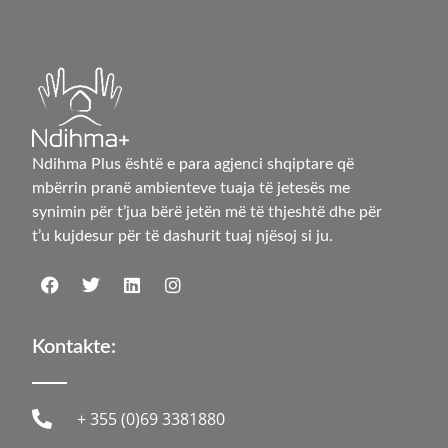
Ndihma Plus është e para agjenci shqiptare që
mbërrin pranë ambienteve tuaja të jetesës me
synimin për t’jua bërë jetën më të thjeshtë dhe për
t’u kujdesur për të dashurit tuaj njësoj si ju.
Kontakte:
+ 355 (0)69 3381880