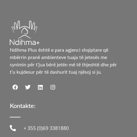
Ndihma Plus është e para agjenci shqiptare që
mbërrin pranë ambienteve tuaja të jetesës me
synimin për t’jua bërë jetën më të thjeshtë dhe për
t’u kujdesur për të dashurit tuaj njësoj si ju.
Kontakte:
+ 355 (0)69 3381880