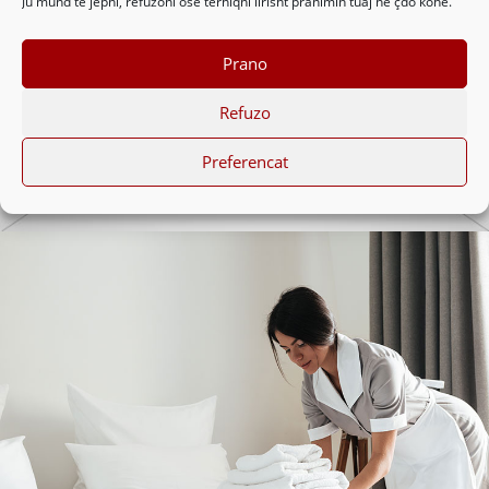
Ju mund të jepni, refuzoni ose tërhiqni lirisht pranimin tuaj në çdo kohë.
Prano
Refuzo
Preferencat