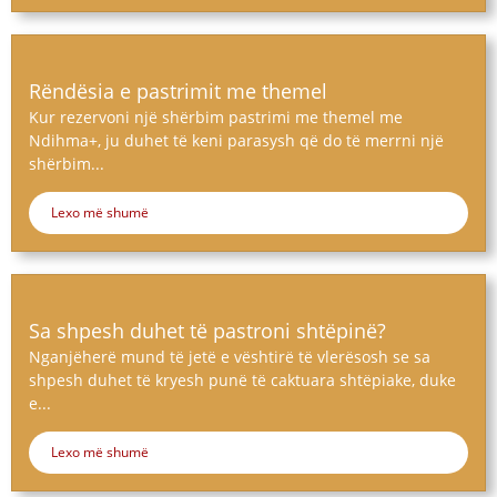
Rëndësia e pastrimit me themel
Kur rezervoni një shërbim pastrimi me themel me
Ndihma+, ju duhet të keni parasysh që do të merrni një
shërbim...
Lexo më shumë
Sa shpesh duhet të pastroni shtëpinë?
Nganjëherë mund të jetë e vështirë të vlerësosh se sa
shpesh duhet të kryesh punë të caktuara shtëpiake, duke
e...
Lexo më shumë