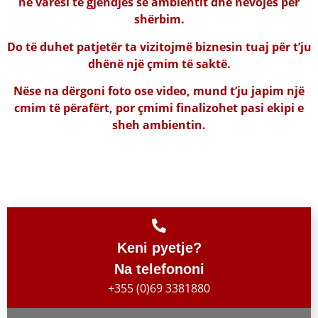
në varësi të gjendjes së ambientit dhe nevojës për
shërbim.
Do të duhet patjetër ta vizitojmë biznesin tuaj për t’ju
dhënë një çmim të saktë.
Nëse na dërgoni foto ose video, mund t’ju japim një
cmim të përafërt, por çmimi finalizohet pasi ekipi e
sheh ambientin.
Keni pyetje?
Na telefononi
+355 (0)69 3381880