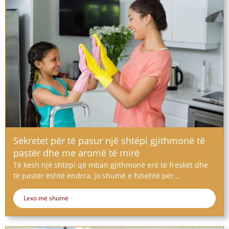
Sekretet për të pasur një shtëpi gjithmonë të
pastër dhe me aromë të mirë
Të kesh një shtëpi që mban gjithmonë erë të freskët dhe
të pastër është ëndrra, jo shumë e fshehtë për...
Lexo më shumë