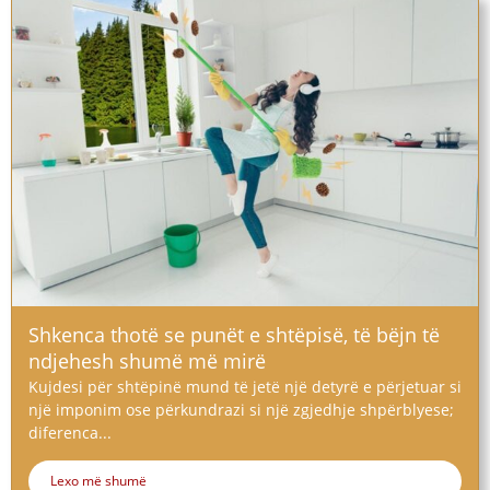
Shkenca thotë se punët e shtëpisë, të bëjn të
ndjehesh shumë më mirë
Kujdesi për shtëpinë mund të jetë një detyrë e përjetuar si
një imponim ose përkundrazi si një zgjedhje shpërblyese;
diferenca...
Lexo më shumë