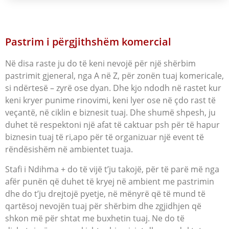
Pastrim i përgjithshëm komercial
Në disa raste ju do të keni nevojë për një shërbim
pastrimit gjeneral, nga A në Z, për zonën tuaj komericale,
si ndërtesë – zyrë ose dyan. Dhe kjo ndodh në rastet kur
keni kryer punime rinovimi, keni lyer ose në çdo rast të
veçantë, në ciklin e biznesit tuaj. Dhe shumë shpesh, ju
duhet të respektoni një afat të caktuar psh për të hapur
biznesin tuaj të ri,apo për të organizuar një event të
rëndësishëm në ambientet tuaja.
Stafi i Ndihma + do të vijë t’ju takojë, për të parë më nga
afër punën që duhet të kryej në ambient me pastrimin
dhe do t’ju drejtojë pyetje, në mënyrë që të mund të
qartësoj nevojën tuaj për shërbim dhe zgjidhjen që
shkon më për shtat me buxhetin tuaj. Ne do të