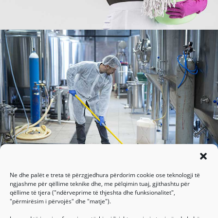
Ne dhe palët e treta të përzgjedhura përdorim cookie ose teknologji të
ngjashme për qëllime teknike dhe, me pëlqimin tuaj, gjithashtu për
qëllime të tjera ("ndërveprime të thjeshta dhe funksionalitet",
"përmirësim i përvojës" dhe "matje").