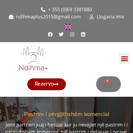
+ 355 (0)69 3381880
ndihmaplus2015@gmail.com
Llogaria ime
0
Rezervo
Pastrim i përgjithshëm komercial
Jemi partneri juaj i besuar kur ju nevojiet një pastrim i i
përgjithshëm komercial, një pastrim i detajuar i zyrave,