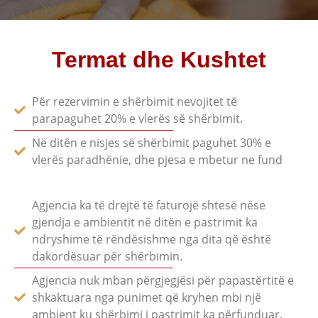
Termat dhe Kushtet
Për rezervimin e shërbimit nevojitet të
parapaguhet 20% e vlerës së shërbimit.
Në ditën e nisjes së shërbimit paguhet 30% e
vlerës paradhënie, dhe pjesa e mbetur ne fund
Agjencia ka të drejtë të faturojë shtesë nëse
gjendja e ambientit në ditën e pastrimit ka
ndryshime të rëndësishme nga dita që është
dakordësuar për shërbimin.
Agjencia nuk mban përgjegjësi për papastërtitë e
shkaktuara nga punimet që kryhen mbi një
ambient ku shërbimi i pastrimit ka përfunduar.