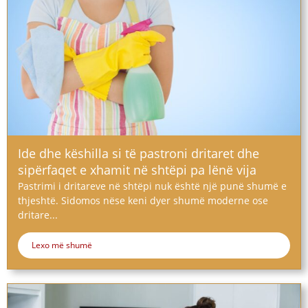
Ide dhe këshilla si të pastroni dritaret dhe
sipërfaqet e xhamit në shtëpi pa lënë vija
Pastrimi i dritareve në shtëpi nuk është një punë shumë e
thjeshtë. Sidomos nëse keni dyer shumë moderne ose
dritare...
Lexo më shumë