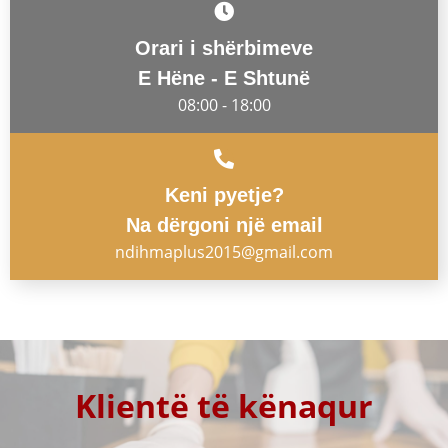
Orari i shërbimeve
E Hëne - E Shtunë
08:00 - 18:00
Keni pyetje?
Na dërgoni një email
ndihmaplus2015@gmail.com
Klientë të kënaqur